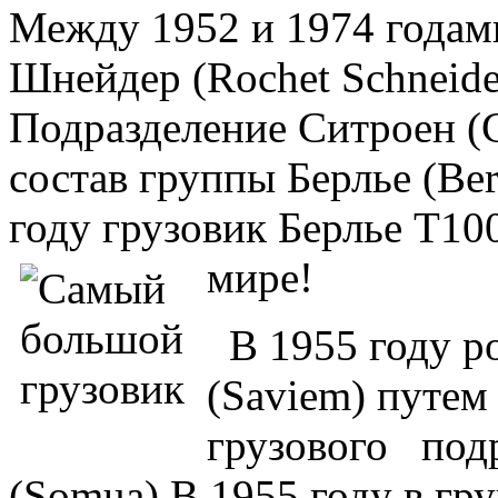
Между 1952 и 1974 годами
Шнейдер (Rochet Schneide
Подразделение Ситроен (C
состав группы Берлье (Berl
году грузовик Берлье T10
мире!
В 1955 году ро
(Saviem) путем 
грузового подр
(Somua).В 1955 году в гр