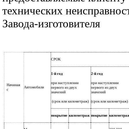
технических неисправнос
Завода-изготовителя
СРОК
1-й год
2-й год
при наступлении
при наступлении
Начиная
Автомобили
первого из двух
первого из двух
с
значений
значений
(срок или километраж)
(срок или километраж)
покрытие
километраж
покрытие
километра